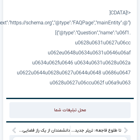
<![CDATA
{"@context":"https://schema.org","@type":"FAQPage","mainEntity":
[{"@type":"Question","name":"u06f1
u0628u0631u0627u06c
u062eu0648u0634u0631u0646u06a
u0634u062fu0646 u0634u0631u0628u062
u0622u0644u0628u0627u0644u0648 u0686u064
u0628u0627u06ccu062f u06a9u06
محل تبلیغات شما
تا طلوع فاجعه: تریلر جدید Until Dawn، خواب رو از چشات می‌گیره!”
دانشمندان از یک راز فضایی پرده برداشتند: جرمی آسمانی که معادلات را به هم می‌زند!”