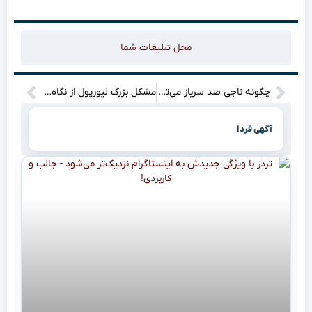
محل تبلیغات شما
چگونه ناجی صد سرباز می‌تواند از درک احساسات دیگران عاجز باشد؟
مشکل بزرگ لیورپول از نگاه کاراگر: اسلات این معما را حل نکند، قهرمانی منتفی است!
آگهی فردا