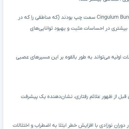
ی مختلف بافتی، تصویری واضح‌تر از چگونگی بلوغ و سازماندهی مسیرهای
د.
این تحقیق سه مسیر اصلی ماده سفید را بررسی کرد: Forceps Minor، Cingulum Bundle و Uncinate
وزاد تأثیر بگذارد؟ عوامل محیطی چه نقشی در شکل‌دهی
د اولیه کودکی دارند. با شناسایی نشانگرهای عصبی عینی از
ز بروز مشکلات رفتاری غربالگری کنند. این رویکرد
.