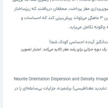
ی در Forceps Minor – دسته‌ای از الیاف که نیمکره‌های مغز را به هم متصل می‌کند – بودند،
ر احساسات منفی بین ۳ تا ۹ ماهگی نشان دادند. این نشان می‌دهد که الگوهای خاصی از
یری احساسی بیشتر کند.
در مقابل، نوزادانی که دارای ریزساختار پیچیده‌تری در Cingulum Bundle سمت چپ بودند (که مناطقی را که در
بیشتری در احساسات مثبت و بهبود توانایی‌های
ات اولیه می‌تواند به طور بالقوه بر این مسیرهای عصبی
قبل از ظهور علائم رفتاری، نشان‌دهنده یک پیشرفت