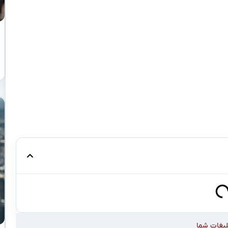
این مطالعه پیشگامانه که توسط دکتر ییچنگ ژانگ (Yicheng Zhang) و دکتر مری ال. فیلیپس (Mary L. Phillips)
در دانشکده پزشکی دانشگاه پیتسبورگ (University of Pittsburgh School of Medicine) رهبری شد، به بررسی
تصویربرداری مغز پرداخت. محققان دریافتند که ریزساختار
تراکت‌های ماده سفید – بزرگراه‌های اطلاعاتی مغز – در سن ۳ ماهگی می‌تواند پیش‌بینی کند که احساسات و
 چگونه تکامل می‌یابد.
 دوره حیاتی برای رشد مغز تاکید می‌کند. اعتبار تصویر:
تحقیقاتی از روش تصویربرداری پیشرفته‌ای به نام Neurite Orientation Dispersion and Density Imaging
د. این تکنیک MRI (تصویربرداری تشدید مغناطیسی) برشمرده، جزئیات بی‌سابقه‌ای را در