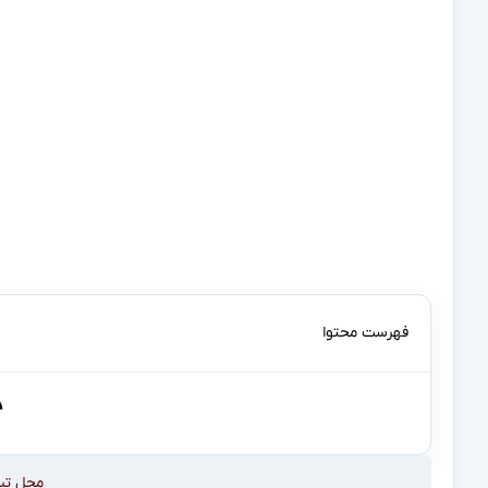
۹۵ زوج نوزاد-مراقب با استفاده از تکنیک‌های پیشرفته 
توانایی‌های خودآرام‌بخشی نوزادان در طی شش ماه آینده
این مطالعه همچنین بر اهمیت سال اول زندگی به عنوان یک
Neuroscience News
رمزگشایی از طرح احساسی مغز نوزاد
تیم 
(NODDI) استفاده کردن