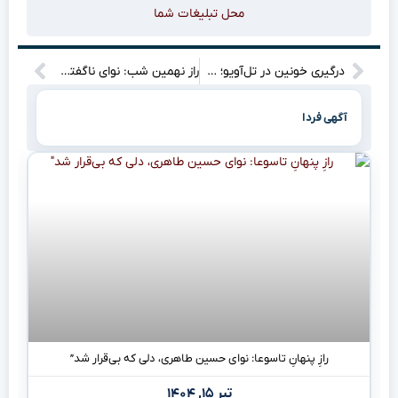
محل تبلیغات شما
درگیری خونین در تل‌آویو؛ حامیان نتانیاهو به جنگ با معترضان صلح‌طلب رفتند!
راز نهمین شب: نوای ناگفته‌ی حسین طاهری در تاسوعای ۱۴۰۴”
آگهی فردا
رازِ پنهانِ تاسوعا: نوای حسین طاهری، دلی که بی‌قرار شد”
تیر ۱۵, ۱۴۰۴