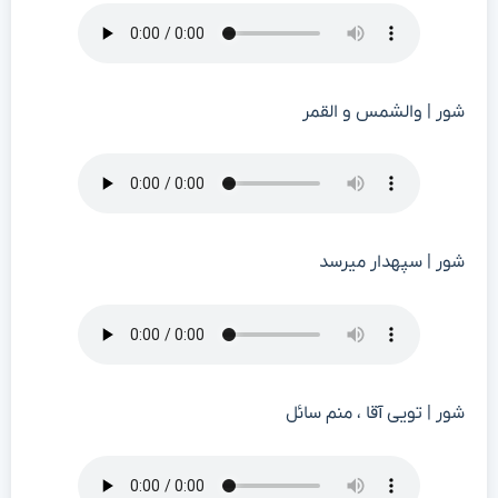
شور | والشمس و القمر
شور | سپهدار میرسد
شور | تویی آقا ، منم سائل