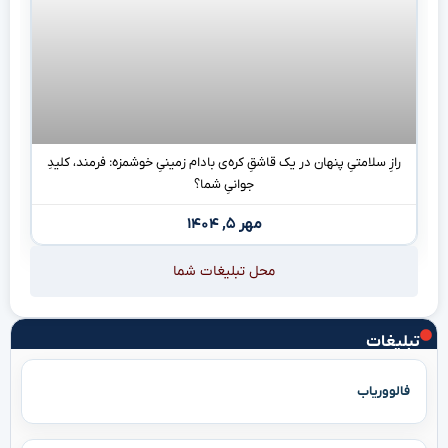
رازِ سلامتیِ پنهان در یک قاشقِ کره‌ی بادام زمینیِ خوشمزه: فرمند، کلیدِ
جوانیِ شما؟
مهر ۵, ۱۴۰۴
محل تبلیغات شما
تبلیغات
فالووریاب