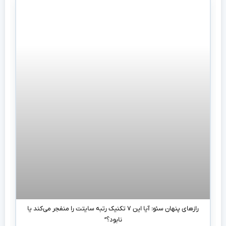
رازهای پنهان سئو: آیا این ۷ تکنیک رتبه سایتت را منفجر می‌کند یا
نابود؟”