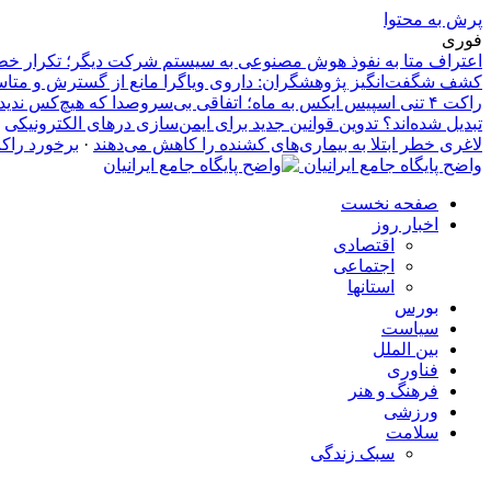
پرش به محتوا
فوری
اعتراف متا به نفوذ هوش مصنوعی به سیستم شرکت دیگر؛ تکرار خطاهای ام
کشف شگفت‌انگیز پژوهشگران: داروی ویاگرا مانع از گسترش و متا
راکت ۴ تنی اسپیس ایکس به ماه؛ اتفاقی بی‌سروصدا که هیچ‌کس ندید!
تبدیل شده‌اند؟ تدوین قوانین جدید برای ایمن‌سازی درهای الکترونیکی
·
لاغری خطر ابتلا به بیماری‌های کشنده را کاهش می‌دهند
·
برخورد راکت ۴ تنی اسپیس ایکس به ماه؛ اتفاقی بی‌سروصدا که
واضح پایگاه جامع ایرانیان
صفحه نخست
اخبار روز
اقتصادی
اجتماعی
استانها
بورس
سیاست
بین الملل
فناوری
فرهنگ و هنر
ورزشی
سلامت
سبک زندگی