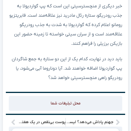
خبر دیگری از منچسترسیتی این است که پپ گواردیولا به
جذب رودریگو، ستاره رئال مادرید نیز علاقه‌مند است. فابریتزیو
رومانو اعلام کرده که گواردیولا به شدت به جذب رودریگو
علاقه‌مند است و از سران سیتی خواسته تا زمینه حضور این
بازیکن برزیلی را فراهم کنند.
باید دید در نهایت، کدام یک از این دو ستاره به جمع شاگردان
پپ گواردیولا اضافه خواهند شد. آیا دوناروما آبی می‌شود، یا
رودریگو راهی منچسترسیتی خواهد شد؟
محل تبلیغات شما
جهنم پاداش می‌دهد؟ لیست تروفی‌های Hell is Us لو رفت!
پوست بی‌نقص در یک هفته؟ رازهایی که متخصصان پوست پنهان می‌کنند!