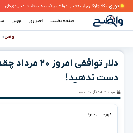
فوری
ا؛ جلوگیری از تعطیلی دولت در آستانه انتخابات میان‌دوره‌ای
صفحه نخست
اخبار روز
بورس
سی
واضح
ا
»
دلار توافقی امرو
دست ندهید!
مرداد ۲۱, ۱۴۰۴
۱۱:۱۷ ب٫ظ
فهرست محتوا