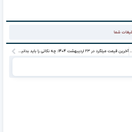
لیغات شما
ینگ آراویژن: راهکارهایی نوین برای موفقیت آنلاین شما
آخرین قیمت میلگرد در ۲۳ اردیبهشت ۱۴۰۴: چه نکاتی را باید بدانید؟