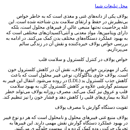
محل تبلیغات شما
یولاف یکی از دانه‌های غنی و مغذی است که به خاطر خواص
بی‌نظیرش در حفظ و ارتقای سلامت بدن شناخته شده است. این
غله پرخاصیت نه‌تنها منبعی عالی از فیبرهای محلول است، بلکه
دارای ویتامین‌ها، مواد معدنی و آنتی‌اکسیدان‌های مختلفی است که
به بهبود عملکرد دستگاه‌های مختلف بدن کمک می‌کنند. در ادامه به
بررسی خواص یولاف خیره‌کننده و نقش آن در زندگی سالم
می‌پردازیم.
خواص یولاف در کنترل کلسترول و سلامت قلب
یکی از مهم‌ترین خواص یولاف، نقش آن در کاهش کلسترول خون
است. یولاف حاوی بتاگلوکان، نوعی فیبر محلول است که باعث
کاهش جذب کلسترول بد (LDL) در روده می‌شود. انتقال این فیبر به
سیستم گوارشی علاوه بر کاهش کلسترول کل، به بهبود سلامت
قلب و عروق نیز کمک می‌کند. مصرف روزانه یولاف می‌تواند خطر
ابتلا به بیماری‌های قلبی را کاهش دهد و فشار خون را نیز تنظیم کند.
تقویت دستگاه گوارش با مصرف یولاف
یولاف منبع غنی فیبرهای محلول و نامحلول است که هر دو نوع فیبر
در بهبود عملکرد دستگاه گوارش نقش مهمی دارند. این فیبرها به
تحریک حرکت روده کمک کرده و از یبوست جلوگیری می‌کنند.