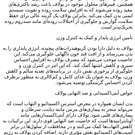
همچنین، فیبرهای محلول موجود در یولاف باعث رشد باکتری‌های
مفید روده می‌شوند که به افزایش سلامت روده و تقویت سیستم
ایمنی بدن کمک می‌کند. بنابراین یولاف یک گزینه عالی برای حفظ
سلامت گوارش و جلوگیری از اختلالات روده‌ای مانند سندروم روده
تحریک‌پذیر است.
تأمین انرژی پایدار و کمک به کنترل وزن
یولاف به دلیل دارا بودن کربوهیدرات‌های پیچیده، انرژی پایداری را به
بدن می‌رساند و از افت قند خون ناگهانی جلوگیری می‌کند. این
خاصیت موجب می‌شود که مصرف یولاف به افزایش احساس
سیری و کاهش اشتها کمک کند، که این امر در کنترل وزن و
جلوگیری از پرخوری نقش دارد. در برنامه‌های تغذیه سالم و کاهش
وزن، یولاف به عنوان یک غذای کامل و کم‌کالری به منظور برطرف
کردن احساس گرسنگی توصیه می‌شود.
خواص آنتی‌اکسیدانی و ضد التهابی یولاف
بدن انسان همواره در معرض استرس اکسیداتیو و التهاب است که
می‌تواند منجر به بیماری‌های مزمن مانند دیابت، سرطان و
بیماری‌های قلبی شود. یولاف دارای آنتی‌اکسیدان‌هایی مانند
آونانترامیدها است که خاصیت ضد التهابی قوی دارند. این ترکیبات به
کاهش التهاب‌ها کمک می‌کنند و در محافظت از سلول‌ها در برابر
آسیب‌های اکسیداتیو نقش مؤثری دارند. اضافه کردن یولاف به رژیم