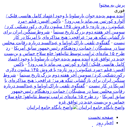
پرش به محتوا
فوری
آینده مبهم پدیده جوان بارسلونا با وجود اعتماد کامل هانسی فلیک /
آلوارو کورتس می‌ماند یا می‌رود؟
·
باکس آفیس: فیلم «مرد
عنکبوتی: روز تازه» با فروش ۱۴۵ میلیون دلاری رکوردشکنی کرد /
سومین آخر هفته دوم بزرگ تاریخ سینما
·
شروط سنگین ایران برای
بازگشایی تنگه هرمز؛ عراقچی: هیچ مذاکره‌ای با آمریکا در کار
نیست
·
گفتگوی تلفنی باراک اوباما و عبدالسید درباره رقابت مجلس
سنا در میشیگان / حمایت زودهنگام رئیس‌جمهور سابق آمریکا
·
رد
طرح ۱۵ ماده‌ای ترامپ توسط نتانیاهو؛ خلع سلاح حماس و بن‌بست
جدید در توافق غزه
آینده مبهم پدیده جوان بارسلونا با وجود اعتماد
کامل هانسی فلیک / آلوارو کورتس می‌ماند یا می‌رود؟
·
باکس
آفیس: فیلم «مرد عنکبوتی: روز تازه» با فروش ۱۴۵ میلیون دلاری
رکوردشکنی کرد / سومین آخر هفته دوم بزرگ تاریخ سینما
·
شروط
سنگین ایران برای بازگشایی تنگه هرمز؛ عراقچی: هیچ مذاکره‌ای با
آمریکا در کار نیست
·
گفتگوی تلفنی باراک اوباما و عبدالسید درباره
رقابت مجلس سنا در میشیگان / حمایت زودهنگام رئیس‌جمهور
سابق آمریکا
·
رد طرح ۱۵ ماده‌ای ترامپ توسط نتانیاهو؛ خلع سلاح
حماس و بن‌بست جدید در توافق غزه
واضح پایگاه جامع ایرانیان
صفحه نخست
اخبار روز