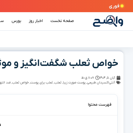
فوری
صفحه نخست
اخبار روز
بورس
سی
خواص ثعلب شگفت‌انگیز و موثر
آبان ۵, ۱۴۰۴
۱۱:۰۹ ق٫ظ
آنتی‌اکسیدان طبیعی
,
پوست صورت زیبا
,
ثعلب
,
ثعلب برای پوست
,
خواص ثعلب
,
ضد الته
فهرست محتوا