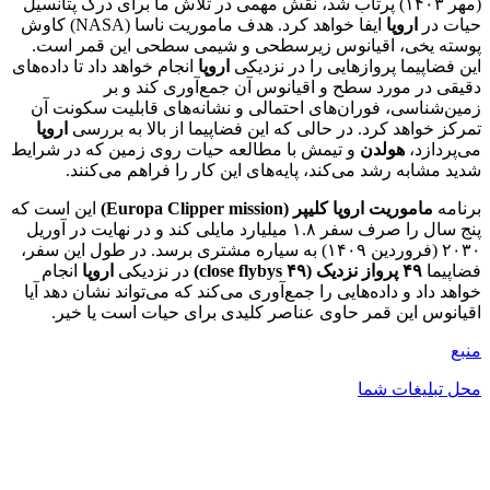
(مهر ۱۴۰۳) پرتاب شد، نقش مهمی در تلاش ما برای درک پتانسیل
حیات در
اروپا
ایفا خواهد کرد. هدف ماموریت ناسا (NASA) کاوش
پوسته یخی، اقیانوس زیرسطحی و شیمی سطحی این قمر است.
این فضاپیما پروازهایی را در نزدیکی
اروپا
انجام خواهد داد تا داده‌های
دقیقی در مورد سطح و اقیانوس آن جمع‌آوری کند و بر
زمین‌شناسی، فوران‌های احتمالی و نشانه‌های قابلیت سکونت آن
تمرکز خواهد کرد. در حالی که این فضاپیما از بالا به بررسی
اروپا
می‌پردازد،
هولدن
و تیمش با مطالعه حیات روی زمین که در شرایط
شدید مشابه رشد می‌کند، پایه‌های این کار را فراهم می‌کنند.
برنامه
ماموریت اروپا کلیپر (Europa Clipper mission)
این است که
پنج سال را صرف سفر ۱.۸ میلیارد مایلی کند و در نهایت در آوریل
۲۰۳۰ (فروردین ۱۴۰۹) به سیاره مشتری برسد. در طول این سفر،
فضاپیما
۴۹ پرواز نزدیک (۴۹ close flybys)
در نزدیکی
اروپا
انجام
خواهد داد و داده‌هایی را جمع‌آوری می‌کند که می‌تواند نشان دهد آیا
اقیانوس این قمر حاوی عناصر کلیدی برای حیات است یا خیر.
منبع
محل تبلیغات شما