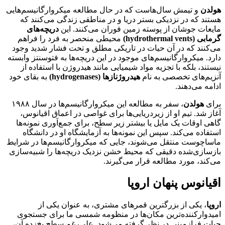
هولدن
و تیمش سال‌هاست که در حال مطالعه میکروارگانیسم‌هایی
هستند که در نزدیکی بستر دریا و در مناطقی زندگی می‌کنند که
مایعات جوشان از پوسته زمین فوران می‌کنند. این
دریچه‌های
گرمابی (hydrothermal vents)
محیطی منحصر به فرد را فراهم
می‌کنند که در آن حیات در تاریکی مطلق و تحت فشار شدید وجود
دارد. میکروارگانیسم‌های موجود در این دریچه‌ها به فتوسنتز وابسته
نیستند، بلکه با تجزیه مواد شیمیایی مانند هیدروژن با استفاده از
آنزیم‌های تخصصی به نام
هیدروژنازها (hydrogenases)
به بقای خود
ادامه می‌دهند.
برای
هولدن
، سفر به مطالعه این میکروارگانیسم‌ها در سال ۱۹۸۸
آغاز شد. تیم او از زیردریایی‌ها برای غواصی در اعماق اقیانوس،
گاهی اوقات یک مایل یا بیشتر زیر سطح، برای جمع‌آوری نمونه‌ها
استفاده می‌کند. سپس این نمونه‌ها به آزمایشگاه او در دانشگاه
ماساچوست منتقل می‌شوند، جایی که میکروارگانیسم‌ها در شرایط
بازسازی‌شده دقیقی که محیط خشن نزدیک دریچه‌ها را شبیه‌سازی
می‌کند، مورد مطالعه قرار می‌گیرند.
اقیانوس پنهان اروپا
اروپا
، یکی از بزرگترین قمرهای مشتری، به عنوان یکی از
امیدوارکننده‌ترین مکان‌ها در منظومه شمسی ما برای جستجوی
حیات فرازمینی در نظر گرفته می‌شود. علی‌رغم سطح یخ‌زده آن،