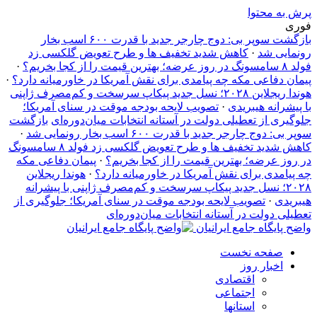
پرش به محتوا
فوری
بازگشت سوپر بی: دوج چارجر جدید با قدرت ۶۰۰ اسب بخار
رونمایی شد
·
کاهش شدید تخفیف‌ ها و طرح تعویض گلکسی زد
فولد ۸ سامسونگ در روز عرضه؛ بهترین قیمت را از کجا بخریم؟
·
پیمان دفاعی مکه چه پیامدی برای نقش آمریکا در خاورمیانه دارد؟
·
هوندا ریجلاین ۲۰۲۸؛ نسل جدید پیکاپ سرسخت و کم‌مصرف ژاپنی
با پیشرانه هیبریدی
·
تصویب لایحه بودجه موقت در سنای آمریکا؛
جلوگیری از تعطیلی دولت در آستانه انتخابات میان‌دوره‌ای
بازگشت
سوپر بی: دوج چارجر جدید با قدرت ۶۰۰ اسب بخار رونمایی شد
·
کاهش شدید تخفیف‌ ها و طرح تعویض گلکسی زد فولد ۸ سامسونگ
در روز عرضه؛ بهترین قیمت را از کجا بخریم؟
·
پیمان دفاعی مکه
چه پیامدی برای نقش آمریکا در خاورمیانه دارد؟
·
هوندا ریجلاین
۲۰۲۸؛ نسل جدید پیکاپ سرسخت و کم‌مصرف ژاپنی با پیشرانه
هیبریدی
·
تصویب لایحه بودجه موقت در سنای آمریکا؛ جلوگیری از
تعطیلی دولت در آستانه انتخابات میان‌دوره‌ای
واضح پایگاه جامع ایرانیان
صفحه نخست
اخبار روز
اقتصادی
اجتماعی
استانها