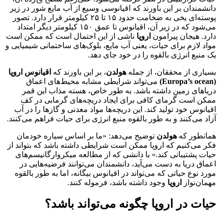
دانشمندان بر این باورند که اقیانوسی وسیع از آب مایع شور در زیر
پوسته‌ای یخی به ضخامت حدود ۱۵ تا ۲۵ کیلومتر قرار دارد. تصور
می‌شود که در زیر آن، اقیانوس تا عمق ۱۵۰ کیلومتر دیگر امتداد
دارد. هیجان پیرامون
اروپا
ناشی از این احتمال است که ممکن است
مواد لازم برای حیات، یعنی آب مایع، بلوک‌های ساختمانی شیمیایی و
یک منبع انرژی بالقوه را در خود جای دهد.
بسیاری از محققان، از جمله
هولدن
، بر این باورند که
اقیانوس اروپا
(Europa’s ocean)
می‌تواند شرایطی مشابه محیط‌های اعماق
دریاهای زمین داشته باشد. به طور خاص، هسته مذاب این قمر
ممکن است گرمای کافی برای ایجاد دریچه‌های گرمابی در کف
اقیانوس خود تولید کند. این دریچه‌ها مواد معدنی و گازها را در آب
آزاد می‌کنند و به طور بالقوه منبع انرژی برای حیات فراهم می‌کنند.
همانطور که
هولدن
توضیح می‌دهد: «ما بر اساس سیاره خودمان
فکر می‌کنیم که اروپا ممکن است شرایطی داشته باشد که بتواند از
حیات پشتیبانی کند.» با دانشی که از مطالعه میکروارگانیسم‌های
اعماق دریا به دست می‌آید، دانشمندان می‌توانند فرضیه‌هایی در
مورد نوع حیاتی که می‌تواند در اقیانوس بیگانه، اما به طور بالقوه
مهمان‌نواز
اروپا
وجود داشته باشد، فرموله کنند.
حیات در اروپا چگونه می‌تواند باشد؟