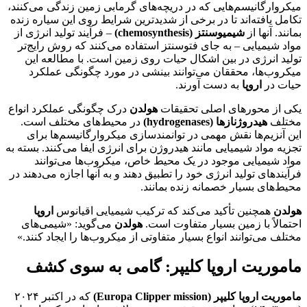
میکروارگانیسم‌هایی که در دریچه‌های گرمابی زمین زندگی می‌کنند،
تکامل یافته‌اند تا در برخی از شدیدترین شرایط روی این سیاره زنده
بمانند. آنها از
شیمیوسنتز (chemosynthesis)
– فرآیند تولید انرژی از
مواد شیمیایی – به جای فتوسنتز استفاده می‌کنند که روش رایج‌تر
تولید انرژی در بین اشکال حیات روی زمین است. با مطالعه این
میکروب‌ها، محققان می‌توانند بینشی در مورد چگونگی عملکرد
حیات در
اروپا
به دست آورند.
یکی از محورهای اصلی تحقیقات
هولدن
درک چگونگی عملکرد انواع
مختلف
هیدروژنازها (hydrogenases)
در محیط‌های مختلف است.
این آنزیم‌ها نقش مهمی در توانمندسازی میکروارگانیسم‌ها برای
تجزیه مواد شیمیایی مانند هیدروژن برای انرژی ایفا می‌کنند. بسته به
مواد شیمیایی موجود در یک محیط خاص، میکروب‌ها می‌توانند
فرآیندهای تولید انرژی خود را تطبیق دهند و به آنها اجازه می‌دهند در
محیط‌های بسیار خصمانه زنده بمانند.
هولدن
همچنین تأکید می‌کند که ترکیب شیمیایی اقیانوس
اروپا
احتمالاً با زمین بسیار متفاوت است.
هولدن
می‌گوید: «شیمی‌های
مختلف می‌توانند انواع بسیار متفاوتی از میکروب‌ها را ایجاد کنند.»
ماموریت اروپا کلیپر: گامی به سوی کشف
ماموریت اروپا کلیپر (Europa Clipper mission)
که در اکتبر ۲۰۲۴