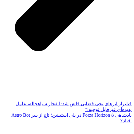
قبلی
راز ابرهای یخی فضایی فاش شد: انفجار سیاهچاله، عامل
پدیده‌ای غیرقابل توجیه!”
پادشاهی Forza Horizon ۵ در پلی استیشن؛ تاج از سر Astro Bot
افتاد؟