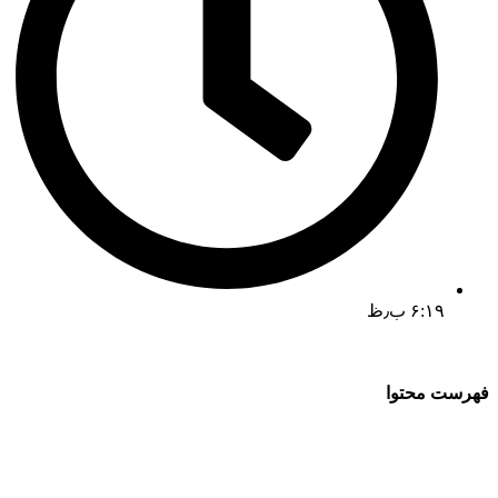
۶:۱۹ ب٫ظ
فهرست محتوا