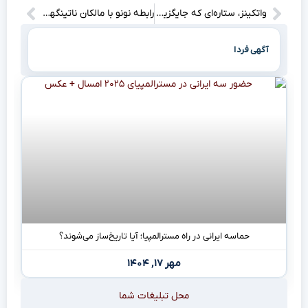
واتکینز، ستاره‌ای که جایگزین کین مصدوم شد!
رابطه نونو با مالکان ناتینگهام فارست؛ آیا او در آستانه اخراج است؟
آگهی فردا
حماسه ایرانی در راه مسترالمپیا؛ آیا تاریخ‌ساز می‌شوند؟
مهر ۱۷, ۱۴۰۴
محل تبلیغات شما