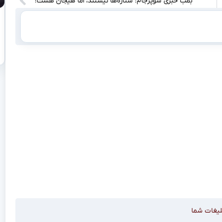
بمب خبری سوپرجام: ستاره‌ها نیستند، اما هیجان هست! “
لیغات شما