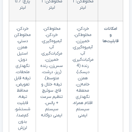
مخلوط‌کن: 1
مخلوط‌کن: 1
پارچ: 0.7
لیتر
لیتر
لیتر
امکانات
خردکن،
مخلوط‌کن،
خردکن،
و
مخلوط‌کن،
خردکن،
مخلوط‌کن
قابلیت‌ها
خمیرزن،
آبمیوه‌گیری،
دستی،
آبمیوه‌گیری،
آب
همزن
آب
مرکبات‌گیری،
استیل
مرکبات‌گیری،
خمیرزن،
دوبل،
رنده (4
سس‌زن، رنده
نگهداری
دیسک)،
(ریز، درشت،
ملحقات،
همزن
متوسط)،
تیغه قابل
خامه‌زن،
تیغه خلال و
تعویض،
محفظه
قاچ، سوئیچ
محافظ
نگهداری
تنظیم سرعت
تیغه،
اقلام همراه،
+ پالس،
قابلیت
سیستم
سیستم
شستشو،
ایمنی
ایمنی دوگانه
کم‌صدا،
بدون
لرزش