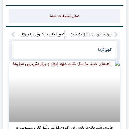
محل تبلیغات شما
چرا سوپرمن امروز به کمک ما نمی‌آید؟ راز نجات در دنیای مدرن چیست؟
“هیوندای خودرویی با چراغ‌های عجیب و باله‌ای شگفت‌انگیز معرفی کرد!
آگهی فردا
جادوی آشپزخانه با پارس خزر: کدوم غذاساز، قُلُقِ کار دستشویی رو