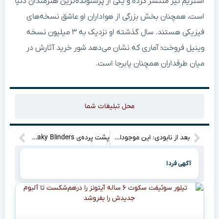
استریم نیز منتشر کرده و یکی از پرشنونده‌ترین هنرمندان دنیا
است، همچنان بخش بزرگی از هواداران او عاشق نسخه‌های
فیزیکی هستند. سال گذشته او نزدیک به ۳ میلیون نسخه
وینیل فروخت؛ آماری که نشان می‌دهد شور خرید آثارش در
میان طرفداران همچنان پابرجا است.
محل تبلیغات شما
بعد از نابودی: این موجودات عجیب، آخرین بازماندگان زمین خواهند بود!
پشت پرده‌ی Peaky Blinders: از بازگشت تامی شلبی چه خبر؟ (فراتر از حدس‌ها!)
آگهی فردا