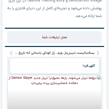
Swordsmith Village و Hashira Training story در این بازی
پوشش داده می‌شود و تجربه‌ای کامل از این دنیای فانتزی را به
شما ارائه می‌دهد.
محل تبلیغات شما
بسکتبالیست تنیس‌باز، ویمبلدون را تسخیر کرد! سینر فرمول قهرمانی را فاش کرد؟
راز کودکی باستانی که تاریخ بشر را زیر سوال می‌برد: آیا او واقعاً انسان نبود؟”
آگهی فردا