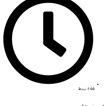
۶:۵۵ ب٫ظ