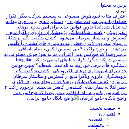
پرش به محتوا
فوری
اعتراف متا به نفوذ هوش مصنوعی به سیستم شرکت دیگر؛ تکرار
خطاهای امنیتی شرکت Irregular
·
دستگیره‌ های برقی خودروها به
تله تبدیل شده‌اند؟ تدوین قوانین جدید برای ایمن‌سازی درهای
الکترونیکی
·
کشف شگفت‌انگیز پژوهشگران: داروی ویاگرا مانع از
گسترش و متاستاز سرطان می‌شود
·
کشف شگفت‌انگیز پزشکان:
داروهای معروف لاغری خطر ابتلا به بیماری‌های کشنده را کاهش
می‌دهند
·
برخورد راکت ۴ تنی اسپیس ایکس به ماه؛ اتفاقی
بی‌سروصدا که هیچ‌کس ندید!
اعتراف متا به نفوذ هوش مصنوعی به
سیستم شرکت دیگر؛ تکرار خطاهای امنیتی شرکت Irregular
·
دستگیره‌ های برقی خودروها به تله تبدیل شده‌اند؟ تدوین قوانین
جدید برای ایمن‌سازی درهای الکترونیکی
·
کشف شگفت‌انگیز
پژوهشگران: داروی ویاگرا مانع از گسترش و متاستاز سرطان
می‌شود
·
کشف شگفت‌انگیز پزشکان: داروهای معروف لاغری
خطر ابتلا به بیماری‌های کشنده را کاهش می‌دهند
·
برخورد راکت ۴
تنی اسپیس ایکس به ماه؛ اتفاقی بی‌سروصدا که هیچ‌کس ندید!
واضح پایگاه جامع ایرانیان
صفحه نخست
اخبار روز
اقتصادی
اجتماعی