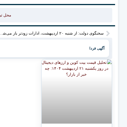
محل تب
سخنگوی دولت: از شنبه ۲۰ اردیبهشت، ادارات زودتر باز می‌شوند! ساعت کار جدید از ۶ صبح تا ۱ بعدازظهر است. چرا ا
آگهی فردا