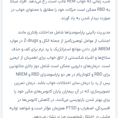
شب، زمانی که خواب REM غالب است، رخ می‌دهد. افراد مبتلا
به RBD ممکن است حرکات خود را مطابق با محتوای خواب در
صورت بیدار شدن به یاد آورند.
مدیریت بالینی پاراسومنیاها شامل مداخلات رفتاری مانند
اجتناب از عوامل توهین‌آمیز از جمله الکل و Z-drugs در موارد
NREM، قرار دادن موانع استراتژیک با پد نرم برای کف و حذف
سلاح‌ها و اشیاء شکستنی از اتاق خواب برای اطمینان از ایمنی
است. درمان‌های دارویی ممکن است شامل دوز بالای ملاتونین
برای RBD و کلونازپام در هر دو پاراسومنیای RBD و NREM
پس از رد یا درمان سایر اختلالات خواب باشد. درمان تمرین
تصویرسازی، که در آن بیماران پایان کابوس‌های مکرر خود را
برای بهتر شدن بازنویسی می‌کنند، در کاهش کابوس‌ها در
افسردگی، اضطراب و PTSD هم‌زمان مؤثر است و شواهد اولیه
مثبتی در اختلال شخصیت مرزی نشان می‌دهد.