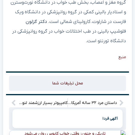
گروه مغز و اعصاب، بخش طب خواب در دانشگاه نورث‌وسترن
و استادیار بالینی کمکی در گروه روانپزشکی در دانشگاه ویک
فارست در شارلوت، کارولینای شمالی است.
دکتر گزلون
فلوشیپ بالینی در طب اختلالات خواب در گروه روانپزشکی در
دانشگاه تورنتو است.
منبع
محل تبلیغات شما
داستان مرد ۳۲ ساله آمریکایی که کشورش را رها کرد تا رؤیاهایش را در چین دنبال کند – زومیت
کامپیوتر بسیار ارزشمند لنوو با ۳۲ گیگابایت رم و یک ترابایت SSD رونمایی شد
آگهی فردا