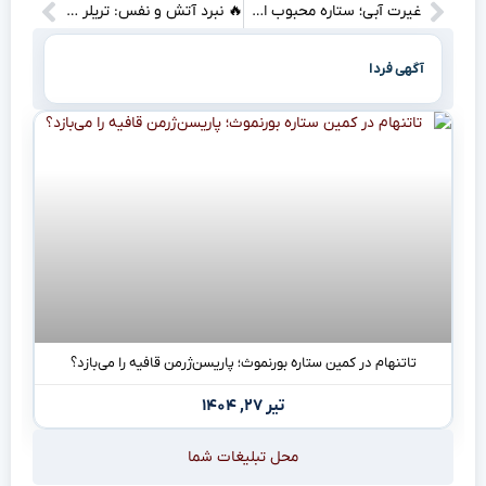
غیرت آبی؛ ستاره محبوب استقلال قلبش را به هواداران هدیه کرد (ویدیو)”
🔥 نبرد آتش و نفس: تریلر Demon Slayer از راز مبارزه رنگوکو و تانجیرو پرده برداشت!
آگهی فردا
تاتنهام در کمین ستاره بورنموث؛ پاریسن‌ژرمن قافیه را می‌بازد؟
تیر ۲۷, ۱۴۰۴
محل تبلیغات شما