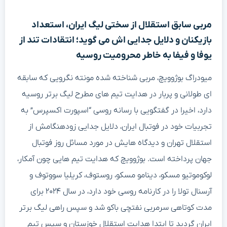
مربی سابق استقلال از سختی لیگ ایران، استعداد
بازیکنان و دلایل جدایی اش می گوید؛ انتقادات تند از
یوفا و فیفا به خاطر محرومیت روسیه
میودراگ بوژوویچ، مربی شناخته شده مونته نگرویی که سابقه
ای طولانی و پربار در هدایت تیم های مطرح لیگ برتر روسیه
دارد، اخیرا در گفتگویی با رسانه روسی “اسپورت اکسپرس” به
تجربیات خود در فوتبال ایران، دلایل جدایی زودهنگامش از
استقلال تهران و دیدگاه هایش در مورد مسائل روز فوتبال
جهان پرداخته است. بوژوویچ که هدایت تیم هایی چون آمکار،
لوکوموتیو مسکو، دینامو مسکو، روستوف، کریلیا سووتوف و
آرسنال تولا را در کارنامه روسی خود دارد، در سال ۲۰۲۴ برای
مدت کوتاهی سرمربی نفتچی باکو شد و سپس راهی لیگ برتر
ایران گردید تا ابتدا هدایت استقلال خوزستان و سپس تیم