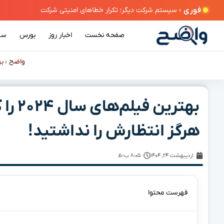
فوری
صفحه نخست
اخبار روز
بورس
سی
واضح
به
»
بهتری
هرگز انتظارش را نداشتید!
اردیبهشت ۲۴, ۱۴۰۴
۸:۰۵ ب٫ظ
فهرست محتوا