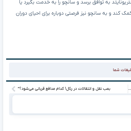
تریونایتد به توافق برسد و سانچو را به خدمت بگیرد یا
ک کند و به سانچو نیز فرصتی دوباره برای احیای دوران
لیغات شما
 تای بازگشت! تریلر گیم‌پلی Sagat در Street Fighter ۶ منتشر شد: قدرت، خشم و رازهای جدید”
بمب نقل و انتقالات در رئال! کدام مدافع قربانی می‌شود؟”