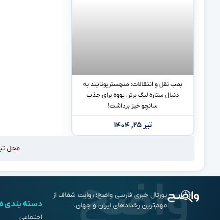
بمب نقل و انتقالات: منچستریونایتد به
دنبال ستاره لیگ برتر، یووه برای جذب
سانچو خیز برداشت!
تیر ۲۵, ۱۴۰۴
محل تب
پورتال خبری فارسی واضح؛ روایت شفاف از
دسته بندی ه
مهم‌ترین رخدادهای ایران و جهان.
اجتماعی