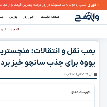
فوری
مت را از کجا بخریم؟
صفحه نخست
اخبار روز
بورس
سی
واضح
اخبار ور
»
بمب نقل و انتقالات: منچستریون
یووه برای جذب سانچو خیز برد
تیر ۲۵, ۱۴۰۴
۱۲:۵۲ ب٫ظ
فهرست محتوا