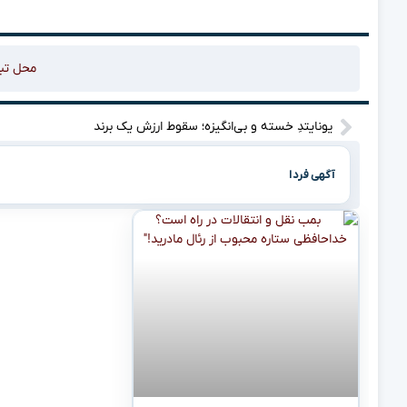
محل تب
یونایتدِ خسته و بی‌انگیزه؛ سقوط ارزش یک برند
آگهی فردا