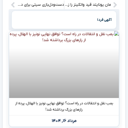
مان یونایتد قید واتکینز را زد، ریسک روی هویلوند و زیرکزی: اشتباهات بزرگ دوباره تکرار می‌شوند؟
دست‌ودل‌بازی سیتی برای دستمزد گرلیش!/ اورتون منتظر چراغ سبز
آگهی فردا
بمب نقل و انتقالات در راه است؟ توافق نهایی نونیز با الهلال، پرده از
رازهای بزرگ برداشته شد!
مرداد ۱۶, ۱۴۰۴