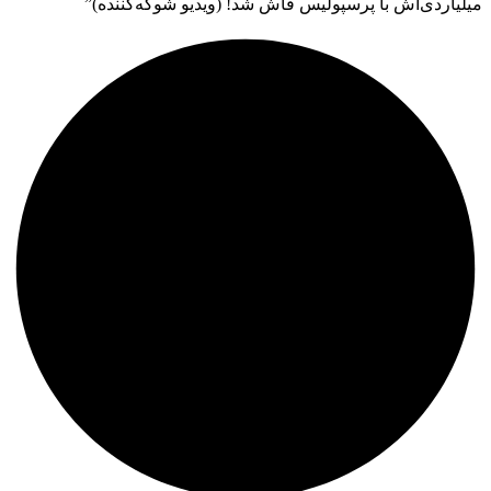
میلیاردی‌اش با پرسپولیس فاش شد! (ویدیو شوکه‌کننده)”