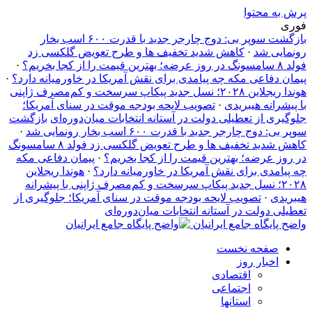
پرش به محتوا
فوری
بازگشت سوپر بی: دوج چارجر جدید با قدرت ۶۰۰ اسب بخار
رونمایی شد
·
کاهش شدید تخفیف‌ ها و طرح تعویض گلکسی زد
فولد ۸ سامسونگ در روز عرضه؛ بهترین قیمت را از کجا بخریم؟
·
پیمان دفاعی مکه چه پیامدی برای نقش آمریکا در خاورمیانه دارد؟
·
هوندا ریجلاین ۲۰۲۸؛ نسل جدید پیکاپ سرسخت و کم‌مصرف ژاپنی
با پیشرانه هیبریدی
·
تصویب لایحه بودجه موقت در سنای آمریکا؛
جلوگیری از تعطیلی دولت در آستانه انتخابات میان‌دوره‌ای
بازگشت
سوپر بی: دوج چارجر جدید با قدرت ۶۰۰ اسب بخار رونمایی شد
·
کاهش شدید تخفیف‌ ها و طرح تعویض گلکسی زد فولد ۸ سامسونگ
در روز عرضه؛ بهترین قیمت را از کجا بخریم؟
·
پیمان دفاعی مکه
چه پیامدی برای نقش آمریکا در خاورمیانه دارد؟
·
هوندا ریجلاین
۲۰۲۸؛ نسل جدید پیکاپ سرسخت و کم‌مصرف ژاپنی با پیشرانه
هیبریدی
·
تصویب لایحه بودجه موقت در سنای آمریکا؛ جلوگیری از
تعطیلی دولت در آستانه انتخابات میان‌دوره‌ای
واضح پایگاه جامع ایرانیان
صفحه نخست
اخبار روز
اقتصادی
اجتماعی
استانها