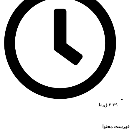
۳:۳۹ ق٫ظ
فهرست محتوا