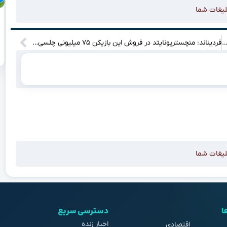
لیغات شما
دروها در ۵ خرداد ۱۴۰۴: آیا کاهش دلار تاثیرگذار بوده؟ + جدول قیمت‌ها
فردیناند: منچستریونایتد در فروش این بازیکن ۷۵ میلیونی چلسی اشتباه کرد!
لیغات شما
ا
دسترسی سریع
اخبار زنده
اقتصادی