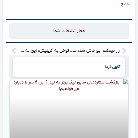
منبع
محل تبلیغات شما
راز نیمکت آبی فاش شد: سکان استقلال در دستان مرد برزیلی!
توخل به گریلیش: این یه چیزو کم داری! (دلیل خط خوردنت از تیم ملی انگلیس)
آگهی فردا