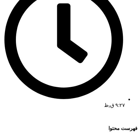
۹:۲۷ ق٫ظ
فهرست محتوا