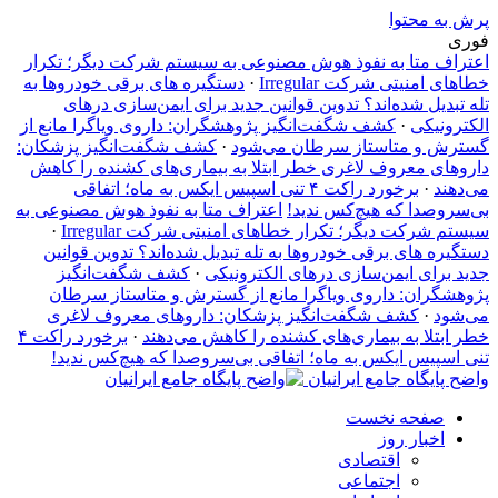
پرش به محتوا
فوری
اعتراف متا به نفوذ هوش مصنوعی به سیستم شرکت دیگر؛ تکرار
خطاهای امنیتی شرکت Irregular
·
دستگیره‌ های برقی خودروها به
تله تبدیل شده‌اند؟ تدوین قوانین جدید برای ایمن‌سازی درهای
الکترونیکی
·
کشف شگفت‌انگیز پژوهشگران: داروی ویاگرا مانع از
گسترش و متاستاز سرطان می‌شود
·
کشف شگفت‌انگیز پزشکان:
داروهای معروف لاغری خطر ابتلا به بیماری‌های کشنده را کاهش
می‌دهند
·
برخورد راکت ۴ تنی اسپیس ایکس به ماه؛ اتفاقی
بی‌سروصدا که هیچ‌کس ندید!
اعتراف متا به نفوذ هوش مصنوعی به
سیستم شرکت دیگر؛ تکرار خطاهای امنیتی شرکت Irregular
·
دستگیره‌ های برقی خودروها به تله تبدیل شده‌اند؟ تدوین قوانین
جدید برای ایمن‌سازی درهای الکترونیکی
·
کشف شگفت‌انگیز
پژوهشگران: داروی ویاگرا مانع از گسترش و متاستاز سرطان
می‌شود
·
کشف شگفت‌انگیز پزشکان: داروهای معروف لاغری
خطر ابتلا به بیماری‌های کشنده را کاهش می‌دهند
·
برخورد راکت ۴
تنی اسپیس ایکس به ماه؛ اتفاقی بی‌سروصدا که هیچ‌کس ندید!
واضح پایگاه جامع ایرانیان
صفحه نخست
اخبار روز
اقتصادی
اجتماعی