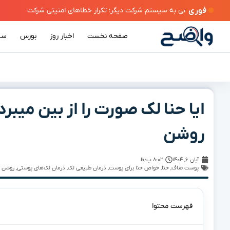
فوری
صفحه نخست
اخبار روز
بورس
سی
ایا حنا لک صورت را از بین میبر
روشن
آبان ۶, ۱۴۰۴
۸:۰۲ ب٫ظ
پوست صاف
,
حنا
,
خواص حنا برای پوست
,
درمان طبیعی لک
,
درمان لک‌های پوستی
,
روشن 
فهرست محتوا