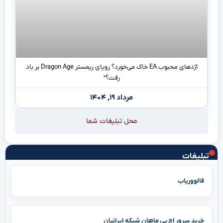
اژدهای محبوب EA خاک می‌خورد؟ رویای ریمستر Dragon Age بر باد
رفت؟”
مرداد ۱۹, ۱۴۰۴
محل تبلیغات شما
تبلیغات
فالووریاب
خرید سرور اچ پی ماهان شبکه ایرانیان