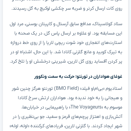
روی کات ارسال کرنر و ضربه سر چکشی لوکیچ به گل رسیدند.
سئاد کولاسیناک، مدافع سابق آرسنال و کاپیتان بوسنی، مرد اول
این مسابقه بود. او علاوه بر ارسال پاس گل، در یک صحنه با
استارت‌های انفجاری خود شوت ریچی لاریا را از روی خط دروازه
به تیرک کوبید و مانع گلزنی کانادا شد. با این حال، اشتباه او در
پر کردن آفساید روی گل لارین، شیرینی درخشش او را تلخ کرد.
غوغای هواداران در تورنتو؛ حرکت به سمت ونکوور
استادیوم «بی‌ام‌او فیلد» (BMO Field) تورنتو هرگز چنین شور
و هیجانی را به خود ندیده بود. هواداران ارتش سرخ کانادا
موسوم به «The Voyageurs» با راهپیمایی در خیابان‌ها،
آتش‌بازی و اهتزاز پرچم‌های قرمز و سفید، جو بی‌نظیری را در
شهر ایجاد کردند. با گلزنی لارین، فریادهای کرکننده «اوله، اوله»