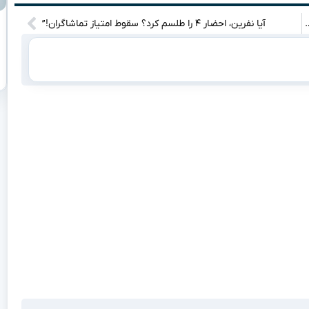
‌بندی لحظات طلایی ستاره فوتبال زنان آمریکا
آیا نفرین، احضار ۴ را طلسم کرد؟ سقوط امتیاز تماشاگران!”