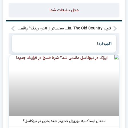
محل تبلیغات شما
تریلر Mafia: The Old Country غوغا به پا کرد! تاریخ انتشار لو رفت؟ (منتظر یه شوک باش!)
سخت‌تر از الدن رینگ؟ واقعیت Phantom Blade Zero شوکه‌تان می‌کند!
آگهی فردا
انتقال ایساک به لیورپول جدی‌تر شد؛ بحران در نیوکاسل؟