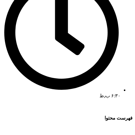
۶:۳۰ ب٫ظ
فهرست محتوا