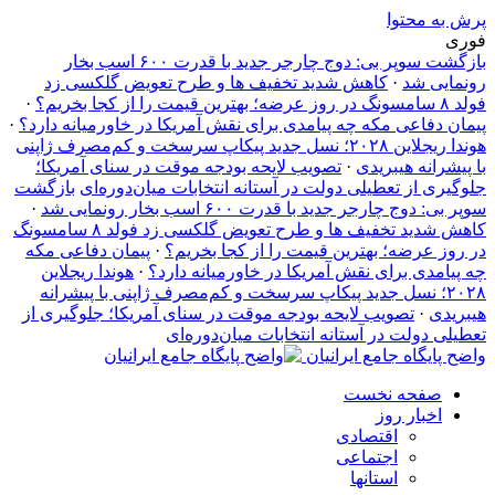
پرش به محتوا
فوری
بازگشت سوپر بی: دوج چارجر جدید با قدرت ۶۰۰ اسب بخار
رونمایی شد
·
کاهش شدید تخفیف‌ ها و طرح تعویض گلکسی زد
فولد ۸ سامسونگ در روز عرضه؛ بهترین قیمت را از کجا بخریم؟
·
پیمان دفاعی مکه چه پیامدی برای نقش آمریکا در خاورمیانه دارد؟
·
هوندا ریجلاین ۲۰۲۸؛ نسل جدید پیکاپ سرسخت و کم‌مصرف ژاپنی
با پیشرانه هیبریدی
·
تصویب لایحه بودجه موقت در سنای آمریکا؛
جلوگیری از تعطیلی دولت در آستانه انتخابات میان‌دوره‌ای
بازگشت
سوپر بی: دوج چارجر جدید با قدرت ۶۰۰ اسب بخار رونمایی شد
·
کاهش شدید تخفیف‌ ها و طرح تعویض گلکسی زد فولد ۸ سامسونگ
در روز عرضه؛ بهترین قیمت را از کجا بخریم؟
·
پیمان دفاعی مکه
چه پیامدی برای نقش آمریکا در خاورمیانه دارد؟
·
هوندا ریجلاین
۲۰۲۸؛ نسل جدید پیکاپ سرسخت و کم‌مصرف ژاپنی با پیشرانه
هیبریدی
·
تصویب لایحه بودجه موقت در سنای آمریکا؛ جلوگیری از
تعطیلی دولت در آستانه انتخابات میان‌دوره‌ای
واضح پایگاه جامع ایرانیان
صفحه نخست
اخبار روز
اقتصادی
اجتماعی
استانها