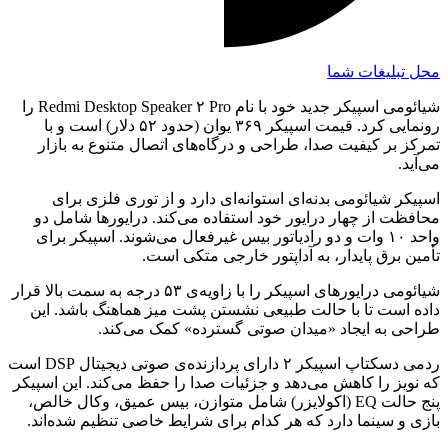
محل تبلیغات شما
شیائومی اسپیکر جدید خود با نام Redmi Desktop Speaker ۲ Pro را
رونمایی کرد. قیمت اسپیکر ۳۶۹ یوان (حدود ۵۲ دلار) است و با
تمرکز بر کیفیت صدا، طراحی و درگاه‌های اتصال متنوع به بازار
می‌آید.
اسپیکر شیائومی بدنه‌ای استوانه‌ای دارد و از توری فلزی برای
محافظت از چهار درایور خود استفاده می‌کند. درایورها شامل دو
واحد ۱۰ وات و دو رادیاتور بیس غیرفعال می‌شوند. اسپیکر برای
تأمین برق پایدار، به آداپتور خارجی متکی است.
شیائومی درایورهای اسپیکر را با زاویه‌ی ۵۳ درجه به سمت بالا قرار
داده است تا با حالت طبیعی نشستن پشت میز هماهنگ باشد. این
طراحی به ایجاد «میدان صوتی گسترده» کمک می‌کند.
ردمی دسکتاپ اسپیکر ۲ دارای پردازنده‌ی صوتی دیجیتال DSP است
که نویز را کاهش می‌دهد و جزئیات صدا را حفظ می‌کند. این اسپیکر
پنج حالت EQ (اکولایزر) شامل متوازن، بیس عمیق، وکال خالص،
بازی و سینما دارد که هر کدام برای شرایط خاصی تنظیم شده‌اند.