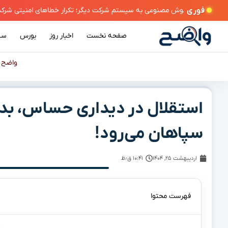
فوری
صفحه نخست
اخبار روز
بورس
سی
واضح
»
سپاهان می‌رود!
اردیبهشت ۲۵, ۱۴۰۴
۱۰:۴۱ ق٫ظ
فهرست محتوا