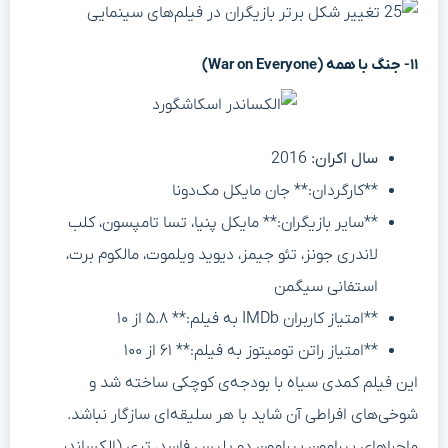
۱۱- جنگ با همه (War on Everyone)
سال اکران:
2016
**کارگردان:** جان مایکل مک‌دونا
**سایر بازیگران:** مایکل پنیا، تسا تامپسون، کلب
لاندری جونز، تئو جیمز، دیوید ویلموت، مالکوم برت،
استفانی سیگمن
**امتیاز کاربران IMDb به فیلم:** ۵.۸ از ۱۰
**امتیاز راتن تومیتوز به فیلم:** ۶۱ از ۱۰۰
این فیلم کمدی سیاه با بودجه‌ی کوچکی ساخته شد و
شوخی‌های افراطی آن شاید با هر سلیقه‌ای سازگار نباشد.
ماجراهای پیرامون پیرامون دو پلیس فاسد، تری (الکساندر