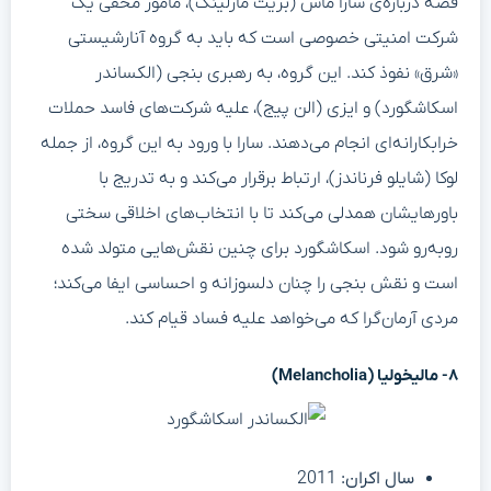
قصه درباره‌ی سارا ماس (بریت مارلینگ)، مأمور مخفی یک
شرکت امنیتی خصوصی است که باید به گروه آنارشیستی
«شرق» نفوذ کند. این گروه، به رهبری بنجی (الکساندر
اسکاشگورد) و ایزی (الن پیج)، علیه شرکت‌های فاسد حملات
خرابکارانه‌ای انجام می‌دهند. سارا با ورود به این گروه، از جمله
لوکا (شایلو فرناندز)، ارتباط برقرار می‌کند و به تدریج با
باورهایشان همدلی می‌کند تا با انتخاب‌های اخلاقی سختی
روبه‌رو شود. اسکاشگورد برای چنین نقش‌هایی متولد شده
است و نقش بنجی را چنان دلسوزانه و احساسی ایفا می‌کند؛
مردی آرمان‌گرا که می‌خواهد علیه فساد قیام کند.
۸- مالیخولیا (Melancholia)
سال اکران:
2011