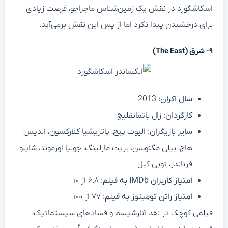
اسکاشگورد در نقش یک زمین‌شناس ماجراجو، فرصت زیادی
برای درخشیدن پیدا نکرد اما از پس این نقش برمی‌آید.
۹- شرق (The East)
سال اکران:
2013
کارگردان:
زال باتمانقلیچ
سایر بازیگران:
الیوت پیج، پاتریشیا کلارکسون، الدیس
هاج، بیلی مگنوسن، بریت مارلینگ، جولیا اورموند، شایلو
فرناندز، توبی کبل
امتیاز کاربران IMDb به فیلم:
۶.۸ از ۱۰
امتیاز راتن تومیتوز به فیلم:
۷۷ از ۱۰۰
فیلمی کوچک در نقد آنارشیسم و فسادهای سیستماتیک،