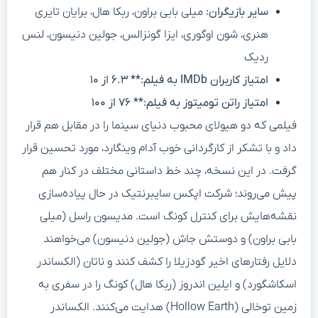
سایر بازیگران:
میلی بابی براون، ربکا هال، برایان تایری
هنری، شون اوگوری، ایزا گونزالس، جولین دنیسون، لنس
ردیک
امتیاز کاربران IMDb به فیلم:** ۶.۳ از ۱۰
امتیاز راتن تومیتوز به فیلم:** ۷۶ از ۱۰۰
فیلمی که دو هیولای محبوب دنیای سینما را در مقابل هم قرار
داد و با تشکر از کارگردانی خوب آدام وینگارد، مورد تحسین قرار
گرفت. در این نسخه، چند خط داستانی مختلف در کنار هم
پیش می‌روند؛ شرکت اپکس سایبرنتیک در حال پیاده‌سازی
نقشه‌هایش برای کنترل کونگ است. مدیسون راسل (میلی
بابی براون) و دوستش جاش (جولین دنیسون) می‌خواهند
دلایل رفتارهای اخیر گودزیلا را کشف کنند و ناتان (الکساندر
اسکاشگورد) و ایلین اندروز (ربکا هال) کونگ را در سفری به
زمین توخالی (Hollow Earth) هدایت می‌کنند. الکساندر