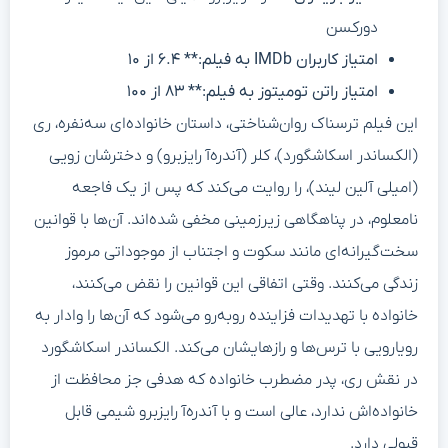
دورکسن
امتیاز کاربران IMDb به فیلم:** ۶.۴ از ۱۰
امتیاز راتن تومیتوز به فیلم:** ۸۳ از ۱۰۰
این فیلم ترسناک روان‌شناختی، داستان خانواده‌ای سه‌نفره، ری
(الکساندر اسکاشگورد)، کلر (آندره‌آ رایزبرو) و دخترشان زویی
(امیلی آلین لیند)، را روایت می‌کند که پس از یک فاجعه
نامعلوم، در پناهگاهی زیرزمینی مخفی شده‌اند. آن‌ها با قوانین
سخت‌گیرانه‌ای مانند سکوت و اجتناب از موجوداتی مرموز
زندگی می‌کنند. وقتی اتفاقی این قوانین را نقض می‌کنند،
خانواده با تهدیدات فزاینده روبه‌رو می‌شود که آن‌ها را وادار به
رویارویی با ترس‌ها و رازهایشان می‌کند. الکساندر اسکاشگورد
در نقش ری، پدر مضطرب خانواده که هدفی جز محافظت از
خانواده‌اش ندارد، عالی است و با آندره‌آ رایزبرو شیمی قابل
قبولی دارد.