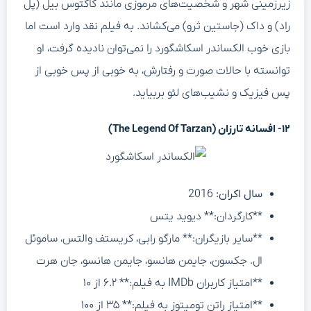
زیرزمینی شهر و شخصیت‌های مرموزی مانند کاکتوس بیل (پل
راد) و داک (جاستین ثرو) می‌کشاند. به فیلم نقد وارد است اما
بازی خوب الکساندر اسکاشگورد را نمی‌توان نادیده گرفت، او
توانسته با حالات صورت و رفتارش، به خوبی از پس خوبی از
پس فیزیک و نشیب‌های لئو بربیاید.
۱۲- افسانه تارزان (The Legend Of Tarzan)
سال اکران:
2016
**کارگردان:** دیوید یتس
**سایر بازیگران:** مارگو رابی، کریستف والتس، ساموئل
ال. جکسون، جایمن هانسو، جایمن هانسو، جان هرت
**امتیاز کاربران IMDb به فیلم:** ۶.۲ از ۱۰
**امتیاز راتن تومیتوز به فیلم:** ۳۵ از ۱۰۰