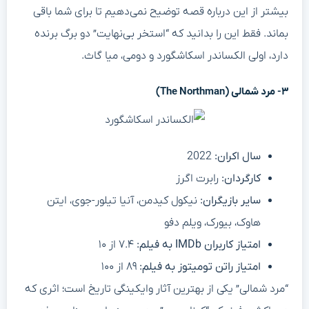
بیشتر از این درباره قصه توضیح نمی‌دهیم تا برای شما باقی
بماند. فقط این را بدانید که “استخر بی‌نهایت” دو برگ برنده
دارد، اولی الکساندر اسکاشگورد و دومی، میا گاث.
۳- مرد شمالی (The Northman)
سال اکران:
2022
کارگردان:
رابرت اگرز
سایر بازیگران:
نیکول کیدمن، آنیا تیلور-جوی، ایتن
هاوک، بیورک، ویلم دفو
امتیاز کاربران IMDb به فیلم:
۷.۴ از ۱۰
امتیاز راتن تومیتوز به فیلم:
۸۹ از ۱۰۰
“مرد شمالی” یکی از بهترین آثار وایکینگی تاریخ است؛ اثری که