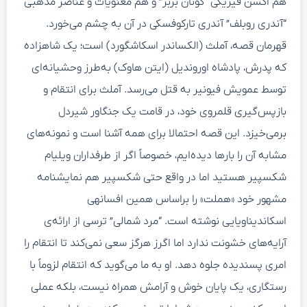
هم اکشن فیزیکی “کونان بربر” و هم معنویات و عناصر مذهبی
“آندری روبلف” آندری تارکوفسکی در آن به چشم می‌خورد.
قهرمان قصه، آملث (الکساندر اسکاشگورد) است؛ یک شاهزاده
که پدرش، پادشاه اوروندیل (ایتن هاوک) به‌طرز وحشیانه‌ای
توسط عمویش فیونیر به قتل می‌رسد. آملث برای انتقام و
بازپس‌گیری قلمروی خود، در قامت یک جنگاور شیردل
برمی‌خیزد. این قصه احتمالا برای همه آشنا است و نمونه‌های
مشابه آن را بارها دیده‌ایم، خصوصاً اگر از طرفداران ویلیام
شکسپیر هستید اما در واقع حتی شکسپیر هم نمایشنامه
مشهور خود «هملت» را براساس همین افسانهی
اسکاندیناویایی نوشته است. “مرد شمالی” ترسی از ارائه‌ی
آرایه‌های خشونت ندارد اما اگرز هرگز سعی نمی‌کند تا انتقام را
امری پسندیده جلوه دهد. او به ما می‌گوید که انتقام لزوماً با
رستگاری، یک پایان خوش و آرامش همراه نیست، بلکه عملی