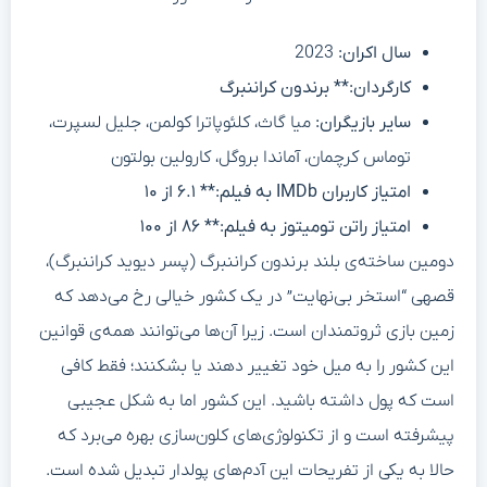
سال اکران:
2023
کارگردان:** برندون کراننبرگ
سایر بازیگران:
میا گاث، کلئوپاترا کولمن، جلیل لسپرت،
توماس کرچمان، آماندا بروگل، کارولین بولتون
امتیاز کاربران IMDb به فیلم:** ۶.۱ از ۱۰
امتیاز راتن تومیتوز به فیلم:** ۸۶ از ۱۰۰
دومین ساخته‌ی بلند برندون کراننبرگ (پسر دیوید کراننبرگ)،
قصهی “استخر بی‌نهایت” در یک کشور خیالی رخ می‌دهد که
زمین بازی ثروتمندان است. زیرا آن‌ها می‌توانند همه‌ی قوانین
این کشور را به میل خود تغییر دهند یا بشکنند؛ فقط کافی
است که پول داشته باشید. این کشور اما به شکل عجیبی
پیشرفته است و از تکنولوژی‌های کلون‌سازی بهره می‌برد که
حالا به یکی از تفریحات این آدم‌های پولدار تبدیل شده است.