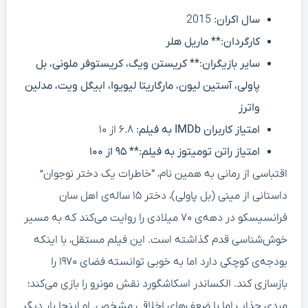
سال اکران:
2015
کارگردان:** ماریل هلر
سایر بازیگران:** کریستن ویگ، کریستوفر ملونی، بل
پاولی، آستین لیون، مارگاریتا لیویوا، ابیگل ویت، مدلین
واترز
امتیاز کاربران IMDb به فیلم:
۶.۸ از ۱۰
امتیاز راتن تومیتوز به فیلم:** ۹۵ از ۱۰۰
اقتباسی از رمانی به همین نام، “خاطرات یک دختر نوجوان”
داستانی از مینی (بل پاولی)، دختر ۱۵ ساله‌ی اهل سان
فرانسیسکو در دهه‌ی ۷۰ میلادی را روایت می‌کند که به مسیر
خوش‌شناسی قدم گذاشته است. این فیلم مستقل، با اینکه
بودجه‌ی کوچکی دارد اما به خوبی توانسته فضای ۱۹۷۰ را
بازسازی کند. الکساندر اسکاشگورد نقش مونرو را بازی می‌کند؛
مردی جذاب اما با ضعف‌های اخلاقی مشخص. او اینجا بار دیگر