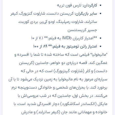
کارگردان:
لارس فون تریه
سایر بازیگران:
کریستن دانست، شارلوت گنزبورگ، کیفر
ساترلند، شارلوت رمپلینگ، اودو کی‌یر، بردی کوربت،
جسپر کریستنسن
**امتیاز کاربران IMDb به فیلم:** ۷.۱ از ۱۰
امتیاز راتن تومیتوز به فیلم:** ۸۹ از ۱۰۰
“مالیخولیا” فیلمی است که ساخته شده تا شما را افسرده و
غمگین کند. قصه درباره‌ی دو خواهر، جاستین (کریستن
دانست) و کلر (شارلوت گینزبورگ) است که در حالی که
سیاره‌ای مرموز به نام مالیخولیا به زمین نزدیک می‌شود تا با آن
برخورد کند، با بحران‌های شخصی و خانوادگی دست‌وپنجه نرم
می‌کنند. در بخش اول، جاستین که در شب عروسی‌اش با
مایکل (الکساندر اسکاشگورد) دچار افسردگی شدید است، با
خانواده و مهمانانی مانند جان (کیفر ساترلند) و مادرش