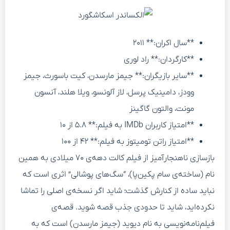
**سال اکران:** ۲۰۱۱
**کارگردان:** راد لوری
**سایر بازیگران:** جیمز مارسدن، کیت باسورث، جیمز
وودز، دامینیک پرسل، لاز آلونسو، ویلا هلند، آنسون
مونت، والتون گاگینز
**امتیاز کاربران IMDb به فیلم:** ۵.۸ از ۱۰
**امتیاز راتن تومیتوز به فیلم:** ۴۲ از ۱۰۰
بازسازی ناهنجارآمیز از فیلم کالت دهه‌ی ۷۰ میلادی به همین
نام (ساخته‌ی سام پکین‌پا)، “سگ‌های پوشالی” اثری است که
نباید ساده از کنارش گذشت؛ شاید اگر نسخه‌ی اصلی را تماشا
نکرده‌اید، شاید تا حدودی جذب قصه شوید. قصه‌ی
فیلم‌نامه‌نویسی به نام دیوید (جیمز مارسدن) است که به