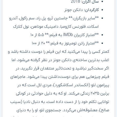
سال اکران:
2018
کارگردان:
دانکن جونز
**سایر بازیگران:** جاستین ثرو، پل راد، سم راکول، آندرو
اسکات، فلورنس کازومبا، دامینیک موناهن، نول کلارک
**امتیاز کاربران IMDb به فیلم:** ۵.۵ از ۱۰
**امتیاز راتن تومیتوز به فیلم:** ۲۰ از ۱۰۰
کمتر کسی را پیدا می‌کنید که این فیلم را دوست داشته باشد و
اغلب بدترین ساخته‌ی دانکن جونز در نظر گرفته می‌شود، اما
اگر سخت‌گیر نباشید و تحت‌تاثیر منتقدان قرار نگیرید، در
فیلم چیزهایی هم برای دوست‌داشتن پیدا می‌شود. ماجراهای
پیرامون لئو (الکساندر اسکاشگورد)، مردی لال است که در
برلین ۲۰۳۵ زندگی می‌کند. او که به دلیل حوادثی در کودکی
توانایی تکلم خود را از دست داده است، به دنبال نادیا (سینب
صالح)، معشوقه‌اش می‌گردد. جستجوی لئو، او را به دنیای