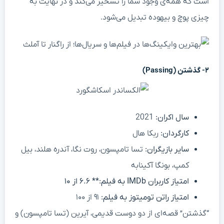
است که همه‌ی وجود شما را تسخیر می‌کند و در نهایت به
چیزی پوچ و بیهوده تبدیل می‌شود.
۲- گذشتن (Passing)
سال اکران:
2021
کارگردان:
ربکا هال
سایر بازیگران:
تسا تامپسون، روت نگا، آندره هلند، بیل
کمپ، بونگا آکینابه
امتیاز کاربران IMDb به فیلم:** ۶.۶ از ۱۰
امتیاز راتن تومیتوز به فیلم:
۹۱ از ۱۰۰
“گذشتن” قصه‌ای از دو دوست قدیمی، آیرین (تسا تامپسون) و