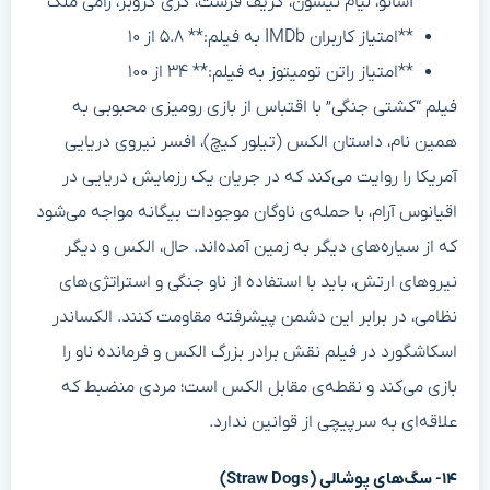
آسانو، لیام نیسون، گریف فرست، گری گروبز، رامی ملک
**امتیاز کاربران IMDb به فیلم:** ۵.۸ از ۱۰
**امتیاز راتن تومیتوز به فیلم:** ۳۴ از ۱۰۰
فیلم “کشتی جنگی” با اقتباس از بازی رومیزی محبوبی به
همین نام، داستان الکس (تیلور کیچ)، افسر نیروی دریایی
آمریکا را روایت می‌کند که در جریان یک رزمایش دریایی در
اقیانوس آرام، با حمله‌ی ناوگان موجودات بیگانه مواجه می‌شود
که از سیاره‌های دیگر به زمین آمده‌اند. حال، الکس و دیگر
نیروهای ارتش، باید با استفاده از ناو جنگی و استراتژی‌های
نظامی، در برابر این دشمن پیشرفته مقاومت کنند. الکساندر
اسکاشگورد در فیلم نقش برادر بزرگ الکس و فرمانده ناو را
بازی می‌کند و نقطه‌ی مقابل الکس است؛ مردی منضبط که
علاقه‌ای به سرپیچی از قوانین ندارد.
۱۴- سگ‌های پوشالی (Straw Dogs)