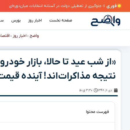
فوری
یری از تعطیلی دولت در آستانه انتخابات میان‌دوره‌ای
صفحه نخست
اخبار روز
بورس
سی
واضح
اخبار روز
اقتصا
»
»
«از شب عید تا حالا، بازار خودر
نتیجه مذاکرات‌اند! آینده قیم
دی ۱۱, ۱۳۴۸
۳:۳۰ ق٫ظ
فهرست محتوا