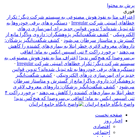
پرش به محتوا
فوری
اعتراف متا به نفوذ هوش مصنوعی به سیستم شرکت دیگر؛ تکرار
خطاهای امنیتی شرکت Irregular
·
دستگیره‌ های برقی خودروها به
تله تبدیل شده‌اند؟ تدوین قوانین جدید برای ایمن‌سازی درهای
الکترونیکی
·
کشف شگفت‌انگیز پژوهشگران: داروی ویاگرا مانع از
گسترش و متاستاز سرطان می‌شود
·
کشف شگفت‌انگیز پزشکان:
داروهای معروف لاغری خطر ابتلا به بیماری‌های کشنده را کاهش
می‌دهند
·
برخورد راکت ۴ تنی اسپیس ایکس به ماه؛ اتفاقی
بی‌سروصدا که هیچ‌کس ندید!
اعتراف متا به نفوذ هوش مصنوعی به
سیستم شرکت دیگر؛ تکرار خطاهای امنیتی شرکت Irregular
·
دستگیره‌ های برقی خودروها به تله تبدیل شده‌اند؟ تدوین قوانین
جدید برای ایمن‌سازی درهای الکترونیکی
·
کشف شگفت‌انگیز
پژوهشگران: داروی ویاگرا مانع از گسترش و متاستاز سرطان
می‌شود
·
کشف شگفت‌انگیز پزشکان: داروهای معروف لاغری
خطر ابتلا به بیماری‌های کشنده را کاهش می‌دهند
·
برخورد راکت ۴
تنی اسپیس ایکس به ماه؛ اتفاقی بی‌سروصدا که هیچ‌کس ندید!
واضح پایگاه جامع ایرانیان
صفحه نخست
اخبار روز
اقتصادی
اجتماعی