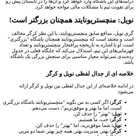
درآمدهای این باشگاه وارد خواهد کرد و آن‌ها را در تابستان پیش رو
برای تقویت تیم با مشکلات مالی مواجه خواهد کرد.
نویل: منچستریونایتد همچنان بزرگتر است!
گری نویل، مدافع سابق منچستریونایتد، با این نظر کرگر مخالف
است و معتقد است که منچستریونایتد همچنان باشگاه “بزرگتری”
است. او با اشاره به تاریخچه پرافتخار منچستریونایتد و تعداد
قهرمانی‌های این تیم، استدلال می‌کند که جایگاه فعلی در جدول
رده‌بندی نمی‌تواند معیار مناسبی برای سنجش بزرگی یک باشگاه
باشد.
خلاصه ای از جدال لفظی نویل و کرگر
در ادامه خلاصه‌ای از این جدال لفظی بین نویل و کرگر ارائه
می‌شود:
کرگر:
اگر کسی به من بگوید “منچستریونایتد باشگاه بزرگتری
است، اما ما بهتر و موفق‌تریم”، دست می‌دهم.
نویل:
“بهتر” را حذف کن.
کرگر:
خب، ما هستیم.
نویل:
شما موفق‌ترید، اما “بهتر” را حذف کن.
کرگر:
بهتر. مدیریت بهتر. همه چیز بهتر. شما دو مربی