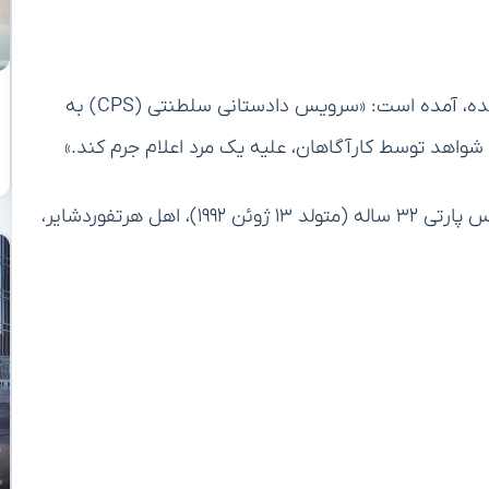
در بیانیه‌ای که در وب‌سایت پلیس متروپولیتن منتشر شده، آمده است: «سرویس دادستانی سلطنتی (CPS) به
 شواهد توسط کارآگاهان، علیه یک مرد اعلام جرم کند.»
در ادامه این بیانیه آمده است: «پلیس متروپولیتن، توماس پارتی ۳۲ ساله (متولد ۱۳ ژوئن ۱۹۹۲)، اهل هرتفوردشایر،