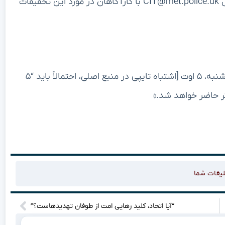
می‌خواهیم با تیم ما صحبت کند. می‌توانید از طریق ایمیل CIT@met.police.uk با کارآگاهان در مورد این تحقیقات
در پایان بیانیه پلیس آمده است: «توماس پارتی روز سه‌شنبه، ۵ اوت [اشتباه تایپی در منبع اصلی، احتمالاً باید “۵
لیغات شما
“آیا اتحاد، کلید رهایی امت از طوفان تهدیدهاست؟”