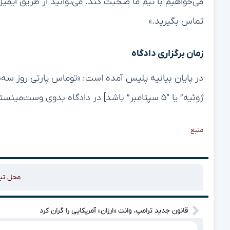
تماس بگیرید.»
زمان برگزاری دادگاه
ژوئیه” یا “۵ سپتامبر” باشد] در دادگاه بدوی وست‌مینستر حاضر خواهد شد.»
منبع
محل تب
قانون جدید ترامپ، وانت «ارزان» آمریکایی را گران‌ کرد