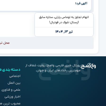
آگهی فردا
اتهام تجاوز به توماس پارتی، ستاره سابق
آرسنال؛ شوک در فوتبال!
تیر ۱۳, ۱۴۰۴
محل تب
پورتال خبری فارسی واضح؛ روایت شفاف از
دسته بندی ه
مهم‌ترین رخدادهای ایران و جهان.
اجتماعی
بین الملل
علمی و فناوری
اخبار ورزشی
محبوب ترین ها