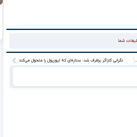
لیغات شما
به بن‌بست رسیده؟ هشدار رئیس سابق پلی‌استیشن!”
نگرانی کاراگر برطرف شد: ستاره‌ای که لیورپول را متحول می‌کند