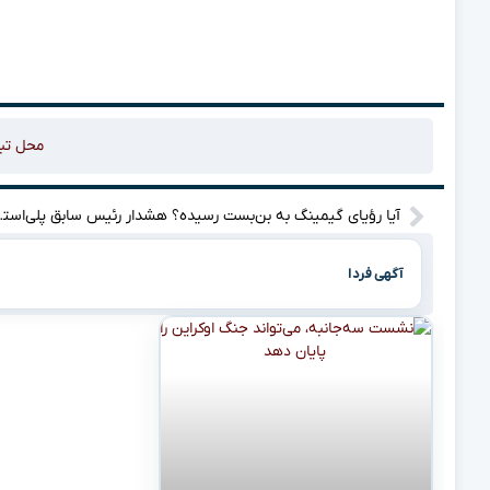
محل تب
آیا رؤیای گیمینگ 
آگهی فردا