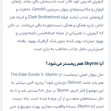
گیم‌پلی قدیمی خود، قادر است لذت‌بخش باقی بماند. رازهای
فراوان و مکانیسم‌های پنهان سرزمین Cyrodiil، خاطرات و
گروه‌های جذاب (مانند فرقه Dark Brotherhood) و البته طنز
خاص بازی، همگی و همگی دست‌نخورده باقی می‌مانند. در حالی
که گیم‌پلی با تغییراتی از جمله اضافه‌شدن دکمه‌دویدن و
بهبود مبارزات بهتر شده، بدون شک گرافیک بهبود یافته،
اصیل‌ترین عامل جذاب مخاطب به بازی است.
آیا Skyrim هم ریمستر می‌شود؟
حال سوال اصلی اینجاست: آیا The Elder Scrolls V: Skyrim
هم باید مانند Oblivion بازسازی شود؟ بیایید کمی بیشتر به
این موضوع فکر کنیم. Skyrim در سال ۲۰۱۱ منتشر شد و تا به
حال نسخه‌های متعددی از آن عرضه شده است. بله، درست
است که Skyrim، نسخه واقعیت مجازی، پورت سوییچ و حتی