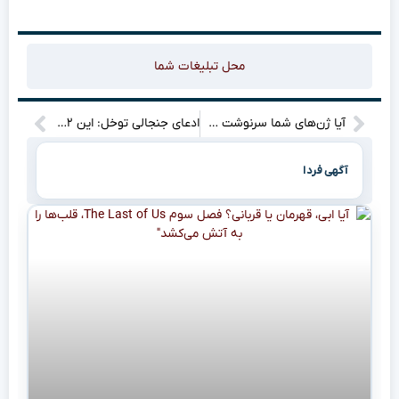
محل تبلیغات شما
آیا ژن‌های شما سرنوشت سلامت روانتان را رقم می‌زنند؟ راز حساسیت ژنتیکی به محیط فاش شد!”
ادعای جنجالی توخل: این ۲ تیم انگلیسی از الان قهرمان لیگ برتر ۲۶-۲۰۲۵ هستند!
آگهی فردا