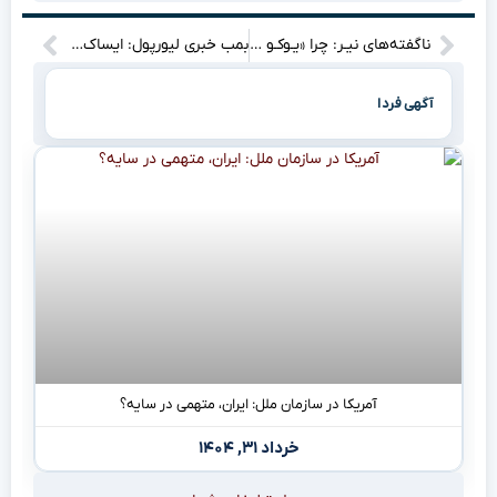
ناگفته‌های نیـر: چرا «یـوکـو تـارو» آخـرین یاغـی دنیای بازیه؟
بمب خبری لیورپول: ایساک چراغ سبز نشان داد، ویرتز هم در راه است؟
آگهی فردا
آمریکا در سازمان ملل: ایران، متهمی در سایه؟
خرداد ۳۱, ۱۴۰۴