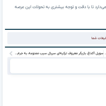
ن می‌دارد تا با دقت و توجه بیشتری به تحولات این عرصه
لیغات شما
ال شده است! آیا این تغییر می‌تواند سرنوشت تیم را دگرگون کند؟
سویل آکداغ، بازیگر معروف ترکیه‌ای سریال سیب ممنوعه، به جرم قتل دستگیر شد! جزئیات این خبر شگفت‌انگیز و تصاویر او را از دست ندهید!