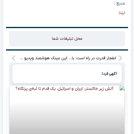
منبع :
ایلنا
محل تبلیغات شما
انفجار قدرت در راه است: بازی جدید My Hero Academia هوش از سرتان می‌پراند! (همراه با تصویر لو رفته)
این عینک هوشمند ویدیو ۳K ضبط می‌کند
آگهی فردا